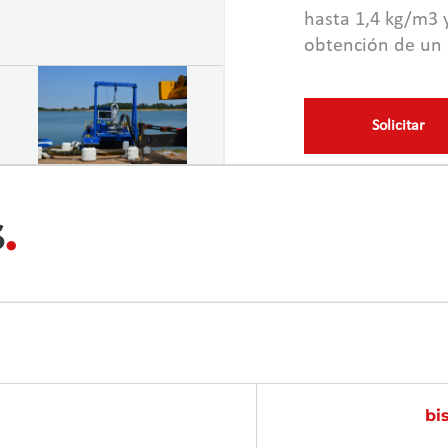
hasta 1,4 kg/m3 
obtención de un 
eficiencia energé
o contenedor de 
Las dragas de asp
Solicitar
mueven sobre la s
la orilla.
s
bi