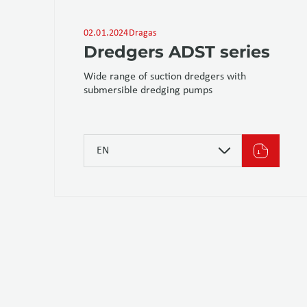
02.01.2024
Dragas
Dredgers ADST series
Wide range of suction dredgers with
submersible dredging pumps
EN