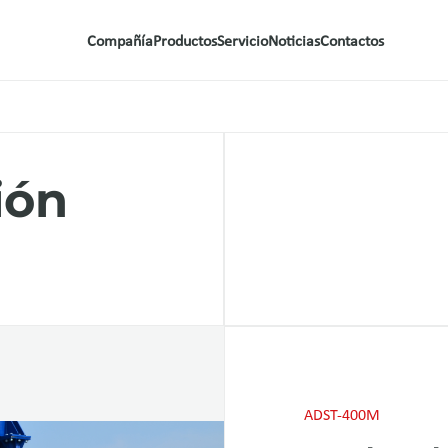
Compañía
Productos
Servicio
Noticias
Contactos
ión
ADST-400M