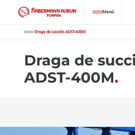
Pasar
al
Menú
contenido
principal
Inicio
·
Draga de succión ADST-400M
Draga de succ
ADST-400M