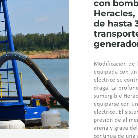
con bomb
Heracles,
de hasta 
transport
generador
Modificación de 
equipada con un 
eléctrico se cont
draga. La profun
sumergible Herac
equiparse con un
eléctrico. El sis
presión de al men
arena y grava de
continua de una 