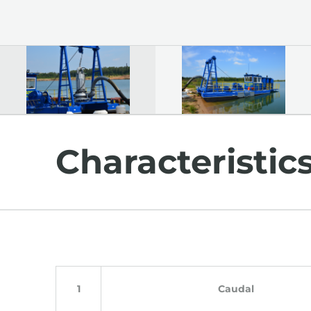
Characteristic
Caudal