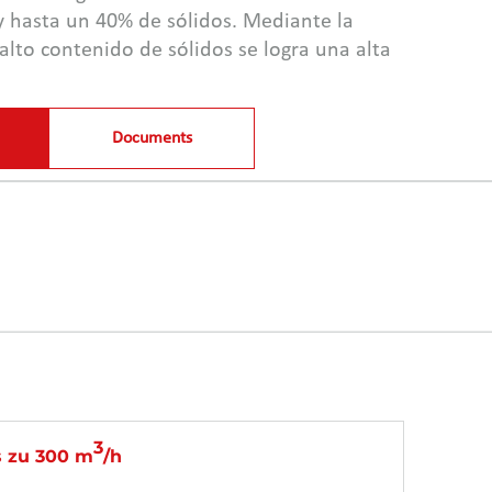
y hasta un 40% de sólidos. Mediante la
alto contenido de sólidos se logra una alta
tica. Es modular y transportable por camión
barco. En 2 días se puede montar juntos.
iración no tienen propulsión propia y se
Documents
uperficie del agua con las cuerdas fijadas a
3
s zu 300 m
/h