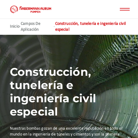
Pasar
al
contenido
principal
Campos De
Construcción, tunelería e ingeniería civil
Inicio
·
·
Aplicación
especial
Construcción,
tunelería e
ingeniería civil
especial
Nuestras bombas gozan de una excelente reputación en todo el
mundo en la ingeniería de túneles y cimientos y son la primera