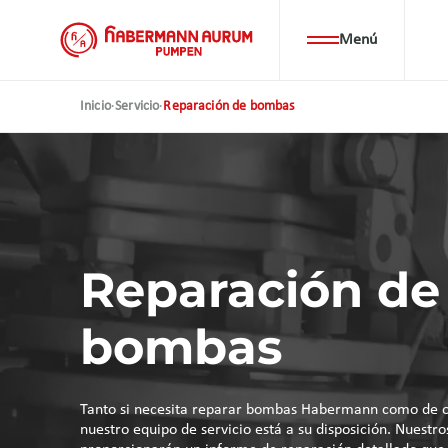
Pasar
al
Menú
contenido
principal
Inicio
·
Servicio
·
Reparación de bombas
Reparación de
bombas
Tanto si necesita reparar bombas Habermann como de ot
nuestro equipo de servicio está a su disposición. Nuestro