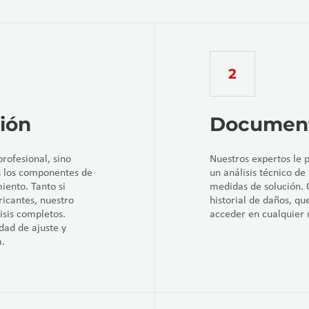
ión
Document
rofesional, sino
Nuestros expertos le 
os los componentes de
un análisis técnico de
ento. Tanto si
medidas de solución. 
icantes, nuestro
historial de daños, q
isis completos.
acceder en cualquie
dad de ajuste y
a.