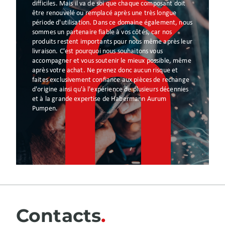
difficiles. Mais il va de soi que chaque composant doit
être renouvelé ou remplacé après une très longue
période d'utilisation. Dans ce domaine également, nous
sommes un partenaire fiable à vos côtés, car nos
produits restent importants pour nous même après leur
livraison. C'est pourquoi nous souhaitons vous
accompagner et vous soutenir le mieux possible, même
après votre achat. Ne prenez donc aucun risque et
faites exclusivement confiance aux pièces de rechange
d'origine ainsi qu'à l'expérience de plusieurs décennies
et à la grande expertise de Habermann Aurum
Pumpen.
Contacts