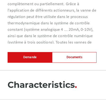
complètement ou partiellement. Grâce à
l'application de différents actionneurs, la vanne de
régulation peut être utilisée dans le processus
thermodynamique dans le système de contrôle
constant (système analogique 4 ... 20mA, 0-10V),
ainsi que dans le système de contrôle numérique
(système à trois positions). Toutes les vannes de
régulation sont conçues selon le principe modulaire
et contiennent les trois principales unités
Demande
Documents
structurelles suivantes : boîtier, unité
d'étranglement, actionneur de vanne. Le boîtier de
la vanne à passage droit ou de la vanne coudée est
fabriqué en acier carboné, résistant au froid ou à la
Characteristics
corrosion. Le raccordement standard à la
canalisation est le raccordement à bride. Une
version différente (version à souder ou à accoupler)