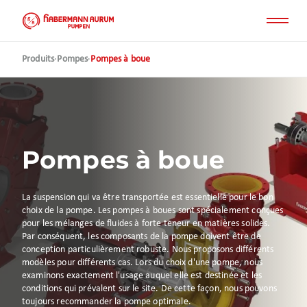
Aller
au
contenu
principal
Produits
·
Pompes
·
Pompes à boue
Pompes à boue
La suspension qui va être transportée est essentielle pour le bon
choix de la pompe. Les pompes à boues sont spécialement conçues
pour les mélanges de fluides à forte teneur en matières solides.
Par conséquent, les composants de la pompe doivent être de
conception particulièrement robuste. Nous proposons différents
modèles pour différents cas. Lors du choix d'une pompe, nous
examinons exactement l'usage auquel elle est destinée et les
conditions qui prévalent sur le site. De cette façon, nous pouvons
toujours recommander la pompe optimale.