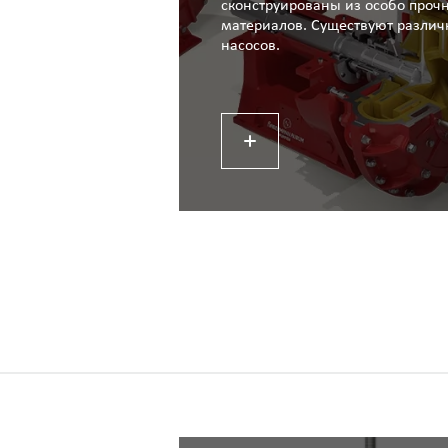
сконструированы из особо проч
материалов. Существуют разли
насосов.