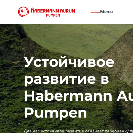
Перейти
к
Меню
основному
содержанию
Устойчивое
развитие в
Habermann A
Pumpen
Для нас устойчивое развитие означает переоценку п