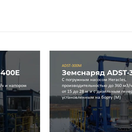
ADST-300M
-400E
Земснаряд ADST-
С погружным насосом Heracles,
/ч и напором
производительностью до 360 м3/
от 15 до 28 м и с дизельным гене
установленным на борту (M)