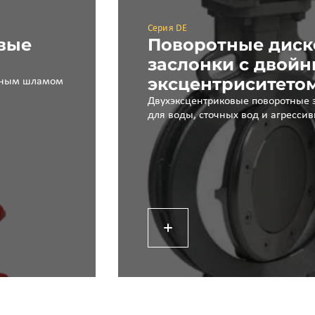
Серия DE
вые
Поворотные дис
заслонки с двой
эксцентриситето
енным шламом
Двухэксцентриковые поворотные 
для воды, сточных вод и агресси