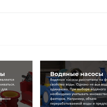
сы
Водяные насосы
является
Водяные насосы рассчитаны на ф
чиваться.
свойства воды. Однако не вся во
 для
одинакова. При выборе водяного 
необходимо учитывать множество
Именно
факторов. Например, объем
перерабатываемой воды и предп