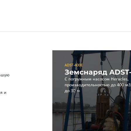
ADST-400E
Земснаряд ADST
льшую
С погружным насосом Heracles,
производительностью до 400 м3
до 30 м
я и