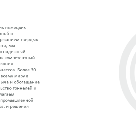
их немецких
вной и
ержанием твердых
сти, мы
ак надежный
ак компетентный
ивания
цессов. Более 30
 всему миру в
обыча и обогащение
ьство тоннелей и
лагаем
и промышленной
ов, и решения