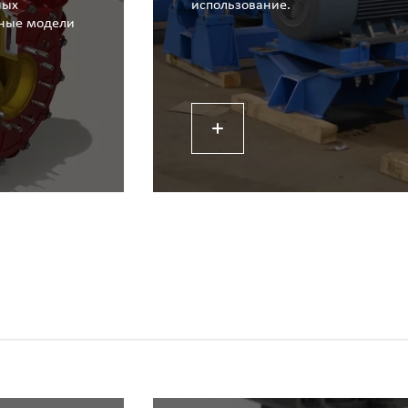
ных
использование.
чные модели