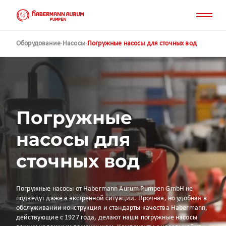
Перейти
к
основному
содержанию
Оборудование
·
Насосы
·
Погружные насосы для сточных вод
Погружные
насосы для
сточных вод
Погружные насосы от Habermann Aurum Pumpen GmbH не
подведут даже в экстренной ситуации. Прочная, но удобная в
обслуживании конструкция и стандарты качества Habermann,
действующие с 1927 года, делают наши погружные насосы