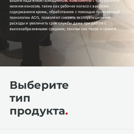
вашим надежным помощником. Компоненты с чрезвычайно
низким износом, такие как рабочее колесо с высоким
содержанием хрома, обработанное с помощью проверенной
технологии ACrS, позволяют снизить эксплуатационные
расходы и увеличить срок службы даже при работе с
высокоабразивными средами, такими как песок и гравий.
Выберите
тип
продукта