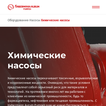
Перейти
к
основному
содержанию
Оборудование
·
Насосы
·
Химические насосы
Химические
насосы
Химические насосы перекачивают токсичные, взрывоопасные
и коррозионные жидкости. Очевидно, что такие условия
представляют собой серьезный риск для материалов и
технологий. На протяжении многих лет мы работаем с
клиентами из химической промышленности, будь то
фармацевтика, нефтехимия или пищевая промышленность. С
Habermann Aurum Pumpen вам не нужно беспокоиться о