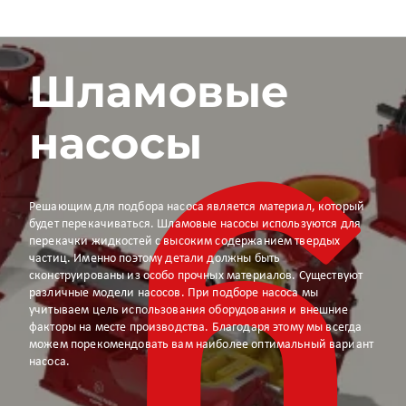
Шламовые
насосы
Решающим для подбора насоса является материал, который
будет перекачиваться. Шламовые насосы используются для
перекачки жидкостей с высоким содержанием твердых
частиц. Именно поэтому детали должны быть
сконструированы из особо прочных материалов. Существуют
различные модели насосов. При подборе насоса мы
учитываем цель использования оборудования и внешние
факторы на месте производства. Благодаря этому мы всегда
можем порекомендовать вам наиболее оптимальный вариант
насоса.