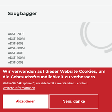
Saugbagger
ADST- 200E
ADST-200M
ADST-300E
ADST-300M
ADST-400E
ADST-400M
ADST-600E
Wir verwenden auf dieser Website Cookies, um
die Gebrauchsfreundlichkeit zu verbessern
Klicken Sie "Akzeptieren", um sich damit einverstanden zu erklären.
Weitere Informationen
Nein, danke
Akzeptieren
Habermann Aurum Pumpen GmbH, Harpener Heide 14, 44805
Bochum, Germany