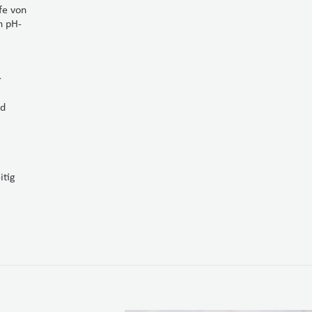
fe von
n pH-
r
nd
itig