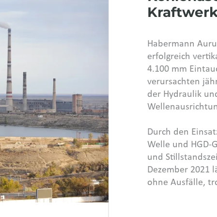
Kraftwerk
Habermann Auru
erfolgreich vert
4.100 mm Eintauch
verursachten jäh
der Hydraulik un
Wellenausrichtun
Durch den Einsa
Welle und HGD-G
und Stillstandsze
Dezember 2021 lä
ohne Ausfälle, tr
aschehaltiger Su