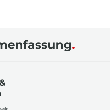
menfassung
 &
n
sseln