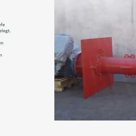
efe
elegt.
en
n