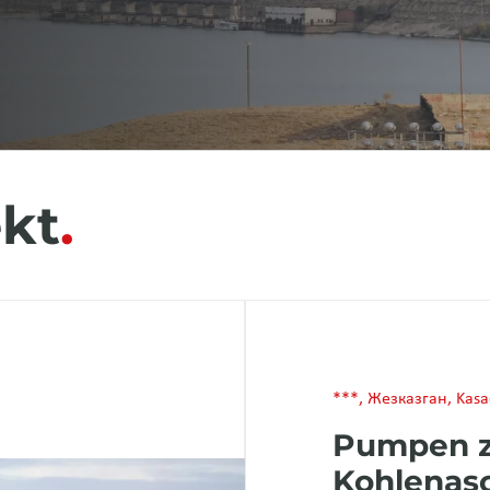
ekt
***, Жезказган, Kasa
Pumpen z
Kohlenasc